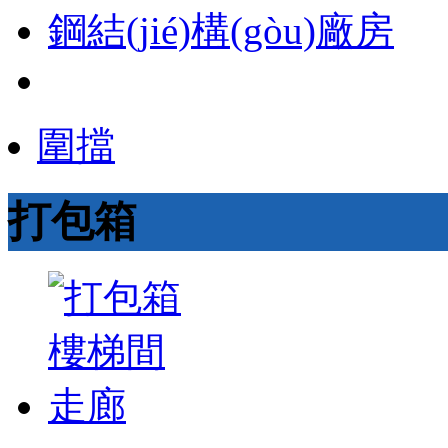
鋼結(jié)構(gòu)廠房
圍擋
打包箱