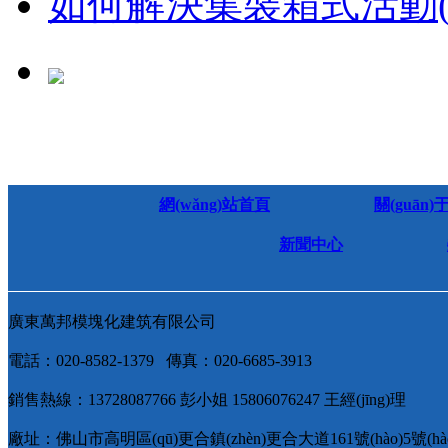
如何解決集裝箱式活動(d
網(wǎng)站首頁
關(guān
新聞中心
廣東萬邦模塊化建筑有限公司
電話：020-8582-1379 傳真：020-6685-3913
銷售熱線：13728087766 彭小姐 15806076247 王經(jīng)理
廠址：佛山市高明區(qū)更合鎮(zhèn)更合大道161號(hào)5號(hà