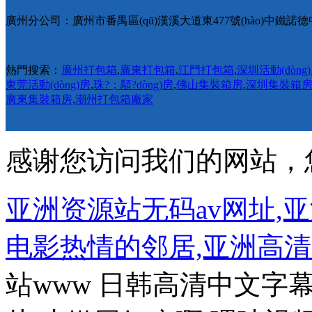
廣州分公司：廣州市番禺區(qū)漢溪大道東477號(hào)中鐵諾德中心
熱門搜索：
廣州打包箱
,
廣東打包箱
,
江門打包箱
,
深圳活動(dòng
東莞活動(dòng)房
,
珠?；顒?dòng)房
,
佛山集裝箱房
,
深圳集裝箱
廣東集裝箱房
,
潮州打包箱廠家
感谢您访问我们的网站，
亚洲资源站无码av网址,
电影热情的邻居,亚洲高