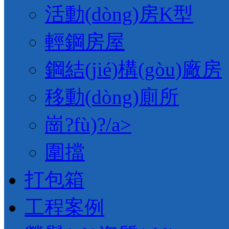
活動(dòng)房K型
輕鋼房屋
鋼結(jié)構(gòu)廠房
移動(dòng)廁所
崗?fù)?/a>
圍擋
打包箱
工程案例